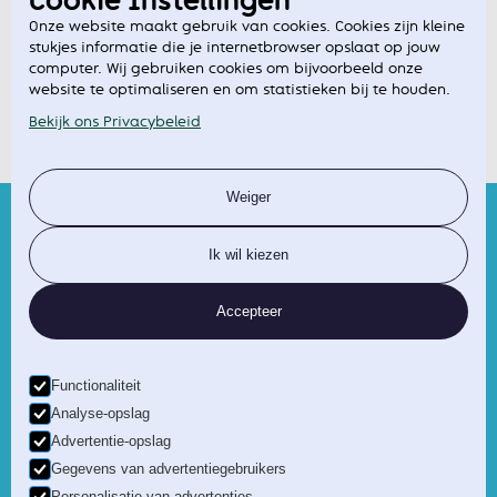
Cookie Instellingen
Onze website maakt gebruik van cookies. Cookies zijn kleine
Terug in de tijd: mei 2023
stukjes informatie die je internetbrowser opslaat op jouw
computer. Wij gebruiken cookies om bijvoorbeeld onze
MEER LEZEN >
website te optimaliseren en om statistieken bij te houden.
Bekijk ons Privacybeleid
MEER NIEUWS
Weiger
Ik wil kiezen
INFO, VERKOOP EN ONTWIKKELING
Accepteer
Functionaliteit
Analyse-opslag
Vrijheid 90, 2370 Arendonk, T. 014 44 28 30
Advertentie-opslag
Gegevens van advertentiegebruikers
Copyright Haymarket 2026
Webdesign
King Arthur
Personalisatie van advertenties